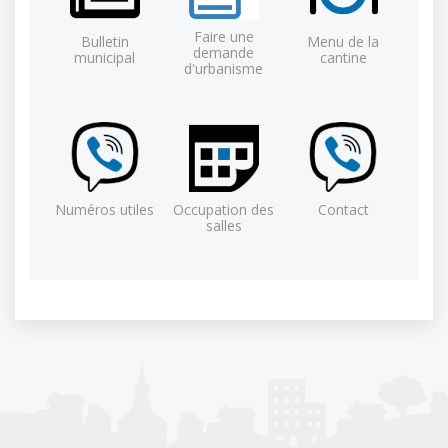
Faire une
Bulletin
Menu de la
demande
municipal
cantine
d'urbanisme
Numéros utiles
Occupation des
Contact
salles