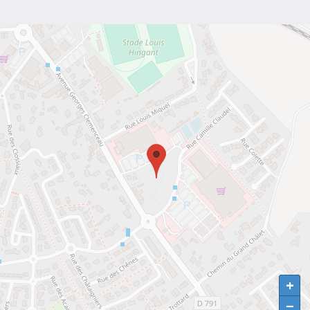
+
+
−
−