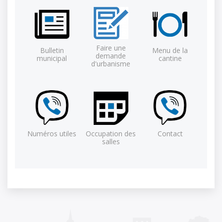
Faire une
Bulletin
Menu de la
demande
municipal
cantine
d'urbanisme
Numéros utiles
Occupation des
Contact
salles